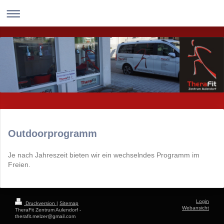
Outdoorprogramm
Je nach Jahreszeit bieten wir ein wechselndes Programm im
Freien.
Login
Druckversion
|
Sitemap
Webansicht
TheraFit Zentrum Aulendorf -
therafit.melzer@gmail.com